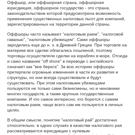
Оффшор, или оффшорная страна, оффшорная
юрисдикция, оффшорное государство - это страна,
законодательством которой предусмотрена возможность
применения существенных налоговых льгот для компаний,
зарегистрированных на территории данной страны.
Оффшоры часто называют “налоговым раем”, “налоговой
гаванью”, “налоговым убежищем”. Сами оффшоры
зародились еще до н. э. в Древней Греции. При торговле на
материке все сделки облагались пошлиной, поэтому
торговцы осуществляли сделки на кораблях в море. Отсюда
и само название "off shore" в переводе с английского
означает как "вне берега". За всю историю оффшоры
претерпели огромные изменения в части их развития и
структуры, но они всегда существовали и будут
существовать. При этом налоговыми убежищами
пользуются не только сами бизнесмены, но и чиновники
многих государств, а также крупные государственные
компании. И что самое интересно, кто борется с самим
налоговым раем, чаще всего сам им пользуется в личных
целях.
В общем смысле, понятие “налоговый рай” достаточно
относительно: в одних случаях в качестве налогового рая
рассматриваются юрисдикции с нулевым