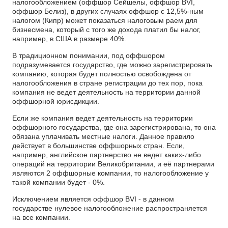
налогообложением (оффшор Сейшелы, оффшор BVI,
оффшор Белиз), в других случаях оффшор с 12,5%-ным
налогом (Кипр) может показаться налоговым раем для
бизнесмена, который с того же дохода платил бы налог,
например, в США в размере 40%.
В традиционном понимании, под оффшором
подразумевается государство, где можно зарегистрировать
компанию, которая будет полностью освобождена от
налогообложения в стране регистрации до тех пор, пока
компания не ведет деятельность на территории данной
оффшорной юрисдикции.
Если же компания ведет деятельность на территории
оффшорного государства, где она зарегистрирована, то она
обязана уплачивать местные налоги. Данное правило
действует в большинстве оффшорных стран. Если,
например, английское партнерство не ведет каких-либо
операций на территории Великобритании, и её партнерами
являются 2 оффшорные компании, то налогообложение у
такой компании будет - 0%.
Исключением является оффшор BVI - в данном
государстве нулевое налогообложение распространяется
на все компании.