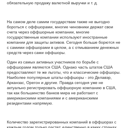
обязательную продажу валютной выручки и т. д.
На самом деле самим государствам также не выгодно
бороться с оффшорами, многие чиновники держат свои
счета через оффшорные компании, многие
государственные компании используют иностранные
компании для защиты активов. Сегодня больше борются не
с самими оффшорами в целом, а с отмыванием денежных
средств через сами оффшоры.
Один из самых активных участников по борьбе с
оффшорами являются США. Однако часть штатов США
предоставляют те же льготы, что и классические оффшоры.
Наиболее популярные штаты-оффшоры - это Делавэр,
Арканзас, Орегон и другие. Правда сегодня уже не
актуально регистрировать оффшорную компанию в США,
так как большинство банков мира не работают с
американскими компаниями и с американскими
резидентами напрямую.
Количество зарегистрированных компаний в оффшорах с
каждым годом только растет, единственно в каких странах