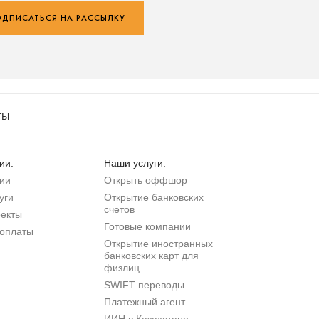
ДПИСАТЬСЯ НА РАССЫЛКУ
ты
ии:
Наши услуги:
ии
Открыть оффшор
уги
Открытие банковских
счетов
екты
Готовые компании
оплаты
Открытие иностранных
банковских карт для
физлиц
SWIFT переводы
Платежный агент
ИИН в Казахстане