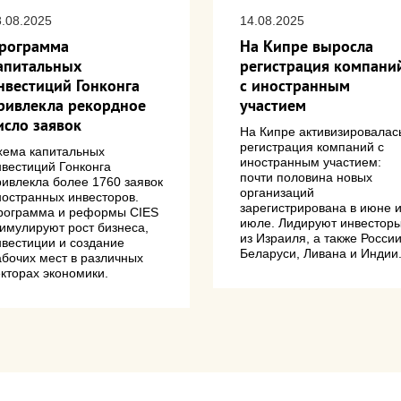
8.08.2025
14.08.2025
рограмма
На Кипре выросла
апитальных
регистрация компани
нвестиций Гонконга
с иностранным
ривлекла рекордное
участием
исло заявок
На Кипре активизировалас
регистрация компаний с
хема капитальных
иностранным участием:
нвестиций Гонконга
почти половина новых
ривлекла более 1760 заявок
организаций
ностранных инвесторов.
зарегистрирована в июне 
рограмма и реформы CIES
июле. Лидируют инвестор
тимулируют рост бизнеса,
из Израиля, а также России
нвестиции и создание
Беларуси, Ливана и Индии
абочих мест в различных
екторах экономики.