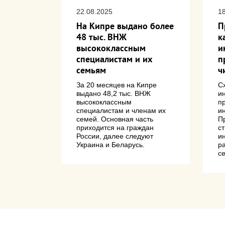
22.08.2025
1
стаются
На Кипре выдано более
П
ванием
48 тыс. ВНЖ
к
я
высококлассным
и
 Кипре
специалистам и их
п
семьям
ч
транец на
бочей
За 20 месяцев на Кипре
С
выдано 48,2 тыс. ВНЖ
и
высококлассным
п
специалистам и членам их
и
семей. Основная часть
П
приходится на граждан
с
России, далее следуют
и
Украина и Беларусь.
р
с