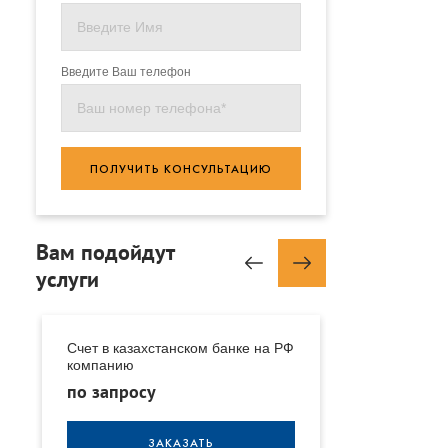
Введите Ваш телефон
ПОЛУЧИТЬ КОНСУЛЬТАЦИЮ
Вам подойдут
услуги
е
Счет в казахстанском банке на РФ
Счет в казахс
компанию
иностранную
по запросу
по запросу
ЗАКАЗАТЬ
З