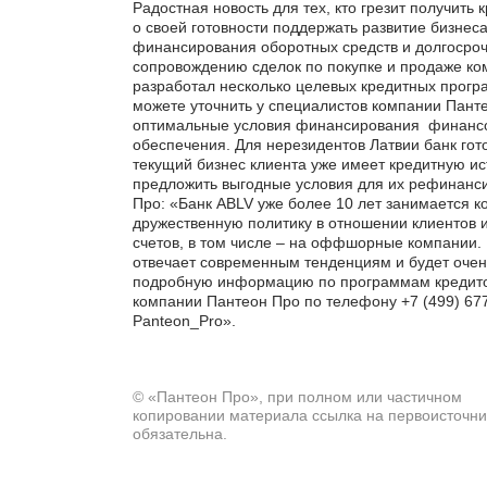
Радостная новость для тех, кто грезит получить
о своей готовности поддержать развитие бизне
финансирования оборотных средств и долгосрочн
сопровождению сделок по покупке и продаже ко
разработал несколько целевых кредитных прогр
можете уточнить у специалистов компании Пант
оптимальные условия финансирования финансов
обеспечения. Для нерезидентов Латвии банк гот
текущий бизнес клиента уже имеет кредитную ист
предложить выгодные условия для их рефинанс
Про: «Банк ABLV уже более 10 лет занимается к
дружественную политику в отношении клиентов и
счетов, в том числе – на оффшорные компании
отвечает современным тенденциям и будет очен
подробную информацию по программам кредитов
компании Пантеон Про по телефону +7 (499) 677-
Panteon_Pro».
Счет в ка
© «Пантеон Про», при полном или частичном
иностран
копировании материала ссылка на первоисточни
по запр
обязательна.