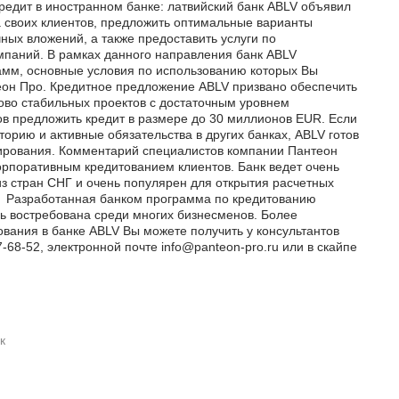
 кредит в иностранном банке: латвийский банк ABLV объявил
са своих клиентов, предложить оптимальные варианты
ых вложений, а также предоставить услуги по
мпаний. В рамках данного направления банк ABLV
амм, основные условия по использованию которых Вы
еон Про. Кредитное предложение ABLV призвано обеспечить
о стабильных проектов с достаточным уровнем
ов предложить кредит в размере до 30 миллионов EUR. Если
орию и активные обязательства в других банках, ABLV готов
ирования. Комментарий специалистов компании Пантеон
орпоративным кредитованием клиентов. Банк ведет очень
з стран СНГ и очень популярен для открытия расчетных
. Разработанная банком программа по кредитованию
ь востребована среди многих бизнесменов. Более
ания в банке ABLV Вы можете получить у консультантов
68-52, электронной почте info@panteon-pro.ru или в скайпе
захстанском банке на
Регистрация оффшора в Гонконг
ную компанию
от 3770 EUR
к
осу
ЗАКАЗАТЬ
ЗАКАЗАТЬ