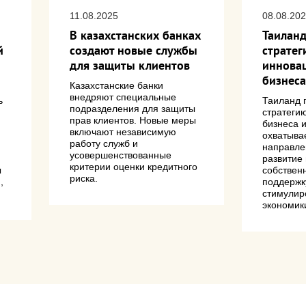
11.08.2025
08.08.20
В казахстанских банках
Таиланд
й
создают новые службы
страте
для защиты клиентов
иннова
бизнеса
Казахстанские банки
внедряют специальные
ь
Таиланд 
подразделения для защиты
стратеги
прав клиентов. Новые меры
бизнеса 
включают независимую
охватыва
работу служб и
направле
усовершенствованные
и
развитие
критерии оценки кредитного
ы
собствен
риска.
,
поддержк
.
стимулир
экономик