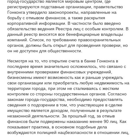
город-государство является мировым центром, где
регистрируются подставные организации, правительство
Гонконга утвердило законопроекты, направленные на
борьбу с отмывом финансов, а также раскрытия
корпоративной информации. В частности было введено
обязательство ведения Реестра лиц с особым контролем. В
данный реестр вносятся все бенефициарные владельцы
компаний. Список, по требованию правоохранительных
органов, должны быть открыт для проведения проверки, но
он не доступен для общественности.
Несмотря на то, что открытие счета в банке Гонконга в
последнее время значительно осложнилось, что связано с
внутренними проверками финансовых учреждений,
бизнесмены имеют возможность как и раньше учреждать
свои организации или приобретать любую недвижимость на
территории города, при этом не сталкиваясь с жестким
контролем со стороны государственных органов. Согласно
законам города-государства, необходимо предоставлять
сведения о подозрении в том, что участвующее в сделке
имущество является доходом, полученным в результате
незаконной деятельности. За прошлый год, за отмыв
финансов были подвержены наказанию менее 90 лиц. Как
показывает практика, в основном подобные дела
возбуждаются полицией нацбезопасности в отношении лиц,