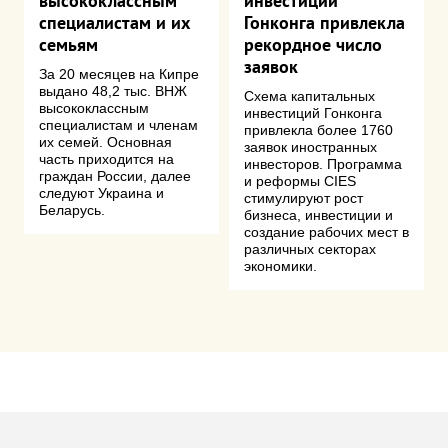
высококлассным
инвестиций
специалистам и их
Гонконга привлекла
семьям
рекордное число
заявок
За 20 месяцев на Кипре
выдано 48,2 тыс. ВНЖ
Схема капитальных
высококлассным
инвестиций Гонконга
специалистам и членам
привлекла более 1760
их семей. Основная
заявок иностранных
часть приходится на
инвесторов. Программа
граждан России, далее
и реформы CIES
следуют Украина и
стимулируют рост
Беларусь.
бизнеса, инвестиции и
создание рабочих мест в
различных секторах
экономики.