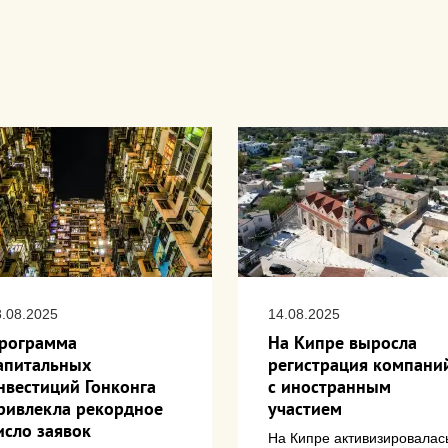
8.08.2025
14.08.2025
рограмма
На Кипре выросла
апитальных
регистрация компани
нвестиций Гонконга
с иностранным
ривлекла рекордное
участием
исло заявок
На Кипре активизировалас