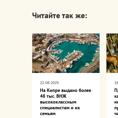
Читайте так же:
22.08.2025
1
стаются
На Кипре выдано более
П
ванием
48 тыс. ВНЖ
к
я
высококлассным
и
 Кипре
специалистам и их
п
семьям
ч
транец на