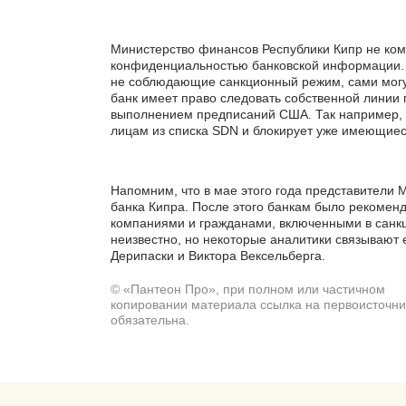
Министерство финансов Республики Кипр не ком
конфиденциальностью банковской информации. 
не соблюдающие санкционный режим, сами могут
банк имеет право следовать собственной линии
выполнением предписаний США. Так например, Ba
лицам из списка SDN и блокирует уже имеющиес
Напомним, что в мае этого года представители
банка Кипра. После этого банкам было рекомен
компаниями и гражданами, включенными в санк
неизвестно, но некоторые аналитики связывают 
Дерипаски и Виктора Вексельберга.
© «Пантеон Про», при полном или частичном
копировании материала ссылка на первоисточни
обязательна.