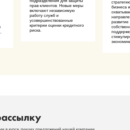
подразделения для защиты
стратеги
прав клиентов. Новые меры
бизнеса 
включают независимую
охватыва
работу служб и
направле
усовершенствованные
и
развитие
критерии оценки кредитного
ы
собствен
риска.
,
поддержк
.
стимулир
экономик
рассылку
ыми в курсе лучших предложений нашей компании