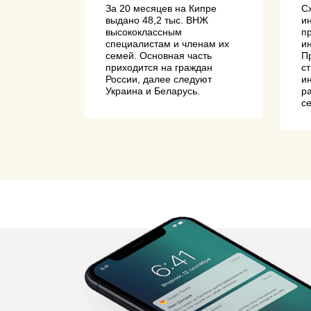
бочей
За 20 месяцев на Кипре
С
выдано 48,2 тыс. ВНЖ
и
высококлассным
п
специалистам и членам их
и
семей. Основная часть
П
приходится на граждан
с
России, далее следуют
и
Украина и Беларусь.
р
с