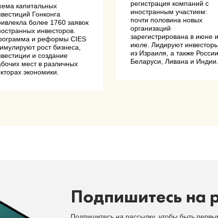
регистрация компаний с
хема капитальных
иностранным участием:
нвестиций Гонконга
почти половина новых
ривлекла более 1760 заявок
организаций
ностранных инвесторов.
зарегистрирована в июне 
рограмма и реформы CIES
июле. Лидируют инвестор
тимулируют рост бизнеса,
из Израиля, а также России
нвестиции и создание
Беларуси, Ливана и Индии
абочих мест в различных
екторах экономики.
Подпишитесь на 
Подпишитесь на рассылку, чтобы быть перв