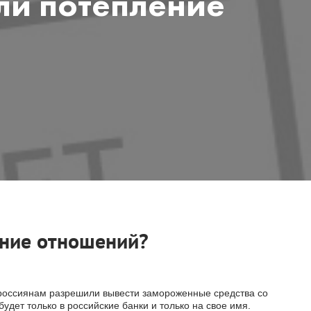
ли потепление
ение отношений?
россиянам разрешили вывести замороженные средства со
будет только в российские банки и только на свое имя.