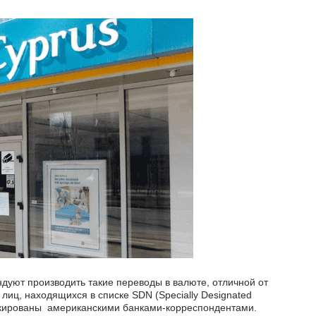
захстанском банке на
Регистрация оффшора в Гонконг
ную компанию
от 3770 EUR
осу
дуют производить такие переводы в валюте, отличной от
лиц, находящихся в списке SDN (Specially Designated
ЗАКАЗАТЬ
блокированы американскими банками-корреспондентами.
ЗАКАЗАТЬ