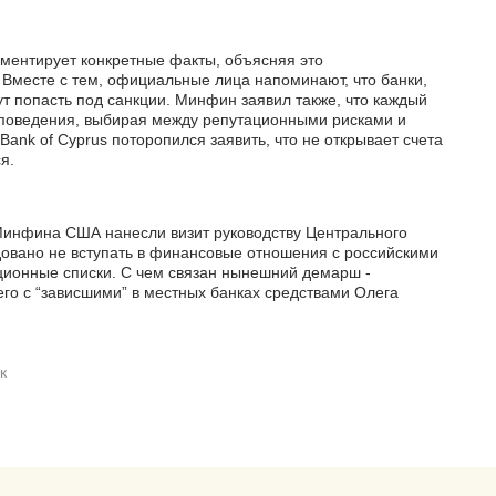
ментирует конкретные факты, объясняя это
Вместе с тем, официальные лица напоминают, что банки,
 попасть под санкции. Минфин заявил также, что каждый
 поведения, выбирая между репутационными рисками и
nk of Cyprus поторопился заявить, что не открывает счета
я.
 Минфина США нанесли визит руководству Центрального
довано не вступать в финансовые отношения с российскими
ционные списки. С чем связан нынешний демарш -
его с “зависшими” в местных банках средствами Олега
к