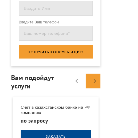
Введите Ваш телефон
ПОЛУЧИТЬ КОНСУЛЬТАЦИЮ
Вам подойдут
услуги
е
Счет в казахстанском банке на РФ
Счет в казахс
компанию
иностранную
по запросу
по запросу
ЗАКАЗАТЬ
З