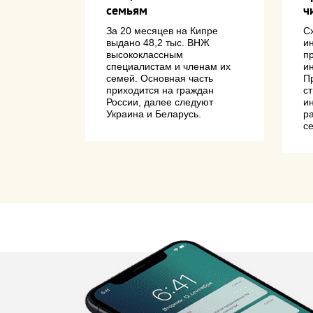
семьям
ч
транец на
бочей
За 20 месяцев на Кипре
С
выдано 48,2 тыс. ВНЖ
и
высококлассным
п
специалистам и членам их
и
семей. Основная часть
П
приходится на граждан
с
России, далее следуют
и
Украина и Беларусь.
р
с