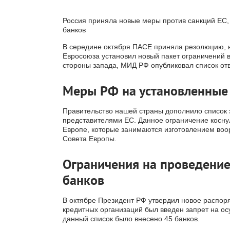
Россия приняла новые меры против санкций ЕС,
банков
В середине октября ПАСЕ приняла резолюцию, 
Евросоюза установил новый пакет ограничений в
стороны запада, МИД РФ опубликовал список от
Меры РФ на установленные 
Правительство нашей страны дополнило список 
представителями ЕС. Данное ограничение косну
Европе, которые занимаются изготовлением воо
Совета Европы.
Ограничения на проведение
банков
Счет в ка
иностран
по запр
В октябре Президент РФ утвердил новое распор
кредитных организаций был введен запрет на ос
данный список было внесено 45 банков.