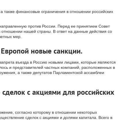
 а также финансовые ограничения в отношении российских
направленную против России. Перед ее принятием Совет
 отношении нашей страны. В ответ на данные действия со
ветных мер.
Европой новые санкции.
запрета въезда в Россию новыми лицами, которые являются
лось и представителей частных компаний, расположенных в
ружения, а также депутатов Парламентской ассамблеи
 сделок с акциями для российских
захстанском банке на
Регистрация оффшора в Гонконг
ную компанию
от 3770 EUR
осу
яжение, согласно которому в отношении некоторых
уществление сделок с акциями и долями капитала. Всего в
ЗАКАЗАТЬ
ЗАКАЗАТЬ