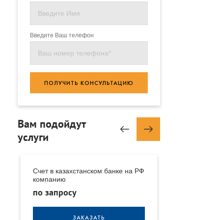
Введите Ваш телефон
ПОЛУЧИТЬ КОНСУЛЬТАЦИЮ
Вам подойдут
услуги
е
Счет в казахстанском банке на РФ
Счет в казахс
компанию
иностранную
по запросу
по запросу
ЗАКАЗАТЬ
З