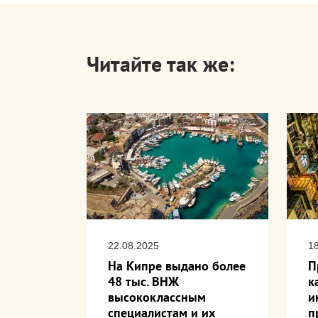
Читайте так же:
22.08.2025
1
стаются
На Кипре выдано более
П
ванием
48 тыс. ВНЖ
к
я
высококлассным
и
 Кипре
специалистам и их
п