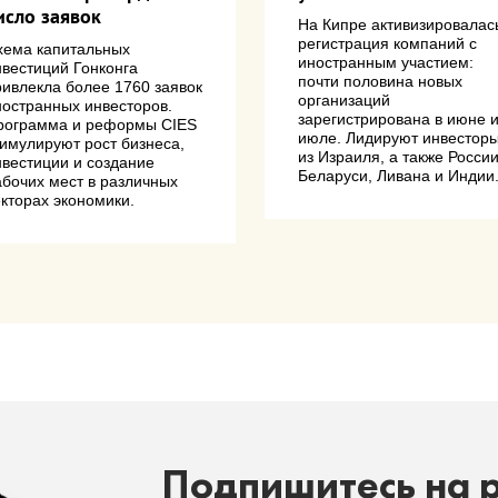
исло заявок
На Кипре активизировалас
регистрация компаний с
хема капитальных
иностранным участием:
нвестиций Гонконга
почти половина новых
ривлекла более 1760 заявок
организаций
ностранных инвесторов.
зарегистрирована в июне 
рограмма и реформы CIES
июле. Лидируют инвестор
тимулируют рост бизнеса,
из Израиля, а также России
нвестиции и создание
Беларуси, Ливана и Индии
абочих мест в различных
екторах экономики.
Подпишитесь на 