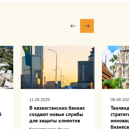
11.08.2025
08.08.20
В казахстанских банках
Таиланд
й
создают новые службы
страте
для защиты клиентов
иннова
бизнеса
Казахстанские банки