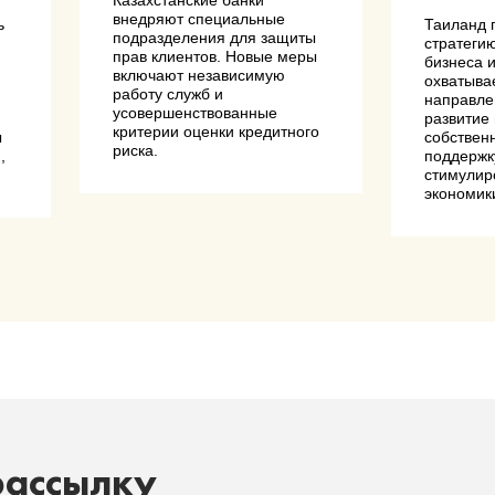
внедряют специальные
ь
Таиланд 
подразделения для защиты
стратеги
прав клиентов. Новые меры
бизнеса 
включают независимую
охватыва
работу служб и
направле
усовершенствованные
и
развитие
критерии оценки кредитного
ы
собствен
риска.
,
поддержк
.
стимулир
экономик
рассылку