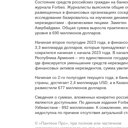
Состояние средств российских граждан на банко
журнала Forbes. Журналисты выясняли общие о
размещенных в финансовых организациях соседн
исследование базировалось на изучении динам
нерезидентами - физическими лицами. Заметен з
Азербайджан. Общая сумма выросла практически
уровня в 690 миллионов долларов.
Начиная второе полугодие 2023 года, в финанс
3,3 миллиарда долларов, которые принадлежат н
сократился начиная с начала 2023 года. В нача
Республика Армения – это единственное государс
где фиксируется уменьшение средств нерезидент
финансовых активов нерезидентов, сумма увелич
Начиная со 2-го полугодия текущего года, в ба
страны, достигает 2,4 миллиарда USD, а в Каза
разместили 677 миллионов долларов.
Сведения о суммах, вложенных конкретно россий
Счет в ка
являются доступными. По данным издания Forbe
иностран
Узбекистане - 892 миллионами. К сожалению, и
по запр
недоступна по причине отсутствия актуальной ст
© «Пантеон Про», при полном или частичном
копировании материала ссылка на первоисточни