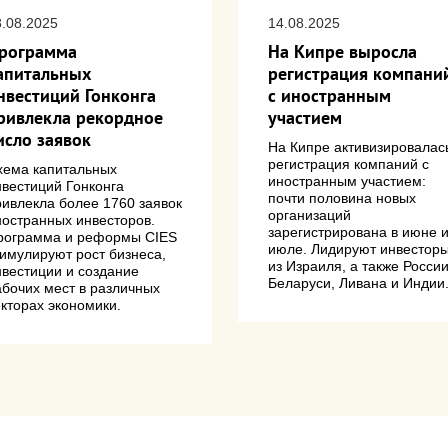
8.08.2025
14.08.2025
рограмма
На Кипре выросла
апитальных
регистрация компани
нвестиций Гонконга
с иностранным
ривлекла рекордное
участием
исло заявок
На Кипре активизировалас
регистрация компаний с
хема капитальных
иностранным участием:
нвестиций Гонконга
почти половина новых
ривлекла более 1760 заявок
организаций
ностранных инвесторов.
зарегистрирована в июне 
рограмма и реформы CIES
июле. Лидируют инвестор
тимулируют рост бизнеса,
из Израиля, а также России
нвестиции и создание
Беларуси, Ливана и Индии
абочих мест в различных
екторах экономики.