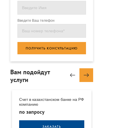
Введите Ваш телефон
ПОЛУЧИТЬ КОНСУЛЬТАЦИЮ
Вам подойдут
услуги
е
Счет в казахстанском банке на РФ
Счет в казахс
компанию
иностранную
по запросу
по запросу
ЗАКАЗАТЬ
З