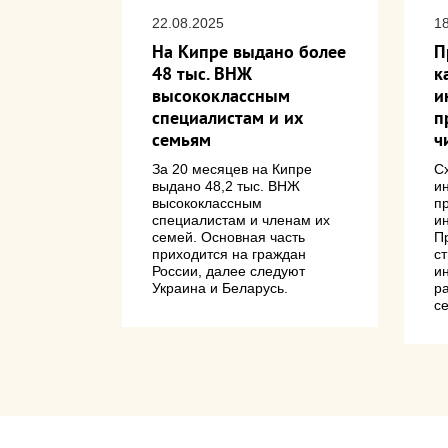
22.08.2025
1
стаются
На Кипре выдано более
П
ванием
48 тыс. ВНЖ
к
я
высококлассным
и
 Кипре
специалистам и их
п
семьям
ч
транец на
бочей
За 20 месяцев на Кипре
С
выдано 48,2 тыс. ВНЖ
и
высококлассным
п
специалистам и членам их
и
семей. Основная часть
П
приходится на граждан
с
России, далее следуют
и
Украина и Беларусь.
р
с