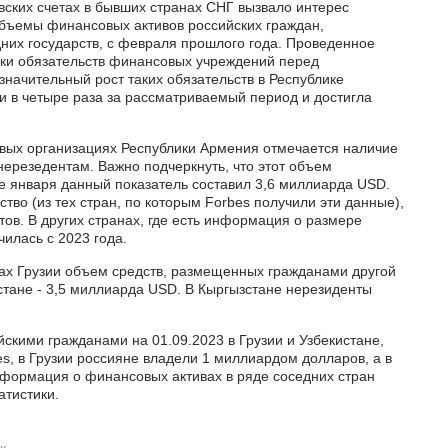
вских счетах в бывших странах СНГ вызвало интерес
бъемы финансовых активов российских граждан,
их государств, с февраля прошлого года. Проведенное
ики обязательств финансовых учреждений перед
начительный рост таких обязательств в Республике
 в четыре раза за рассматриваемый период и достигла
овых организациях Республики Армения отмечается наличие
ерезедентам. Важно подчеркнуть, что этот объем
ле января данный показатель составил 3,6 миллиарда USD.
тво (из тех стран, по которым Forbes получили эти данные),
ов. В других странах, где есть информация о размере
илась с 2023 года.
нках Грузии объем средств, размещенных гражданами другой
хстане - 3,5 миллиарда USD. В Кыргызстане нерезиденты
скими гражданами на 01.09.2023 в Грузии и Узбекистане,
захстанском банке на
Регистрация оффшора в Гонконг
s, в Грузии россияне владели 1 миллиардом долларов, а в
ную компанию
от 3770 EUR
нформация о финансовых активах в ряде соседних стран
осу
атистики.
ЗАКАЗАТЬ
ЗАКАЗАТЬ
к