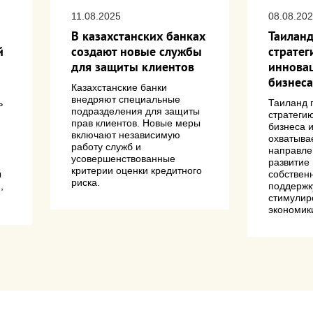
11.08.2025
08.08.20
В казахстанских банках
Таиланд
й
создают новые службы
страте
для защиты клиентов
иннова
бизнеса
Казахстанские банки
внедряют специальные
ь
Таиланд 
подразделения для защиты
стратеги
прав клиентов. Новые меры
бизнеса 
включают независимую
охватыва
работу служб и
направле
усовершенствованные
и
развитие
критерии оценки кредитного
ы
собствен
риска.
,
поддержк
.
стимулир
экономик