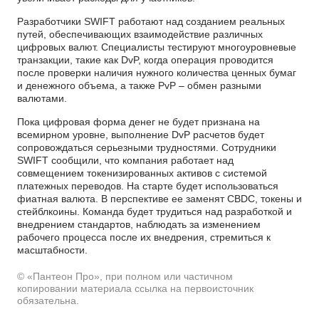
Разработчики SWIFT работают над созданием реальных
путей, обеспечивающих взаимодействие различных
цифровых валют. Специалисты тестируют многоуровневые
транзакции, такие как DvP, когда операция проводится
после проверки наличия нужного количества ценных бумаг
и денежного объема, а также PvP – обмен разными
валютами.
Пока цифровая форма денег не будет признана на
всемирном уровне, выполнение DvP расчетов будет
сопровождаться серьезными трудностями. Сотрудники
SWIFT сообщили, что компания работает над
совмещением токенизированных активов с системой
платежных переводов. На старте будет использоваться
фиатная валюта. В перспективе ее заменят CBDC, токены и
стейблкоины. Команда будет трудиться над разработкой и
внедрением стандартов, наблюдать за изменением
рабочего процесса после их внедрения, стремиться к
масштабности.
© «Пантеон Про», при полном или частичном
копировании материала ссылка на первоисточник
обязательна.