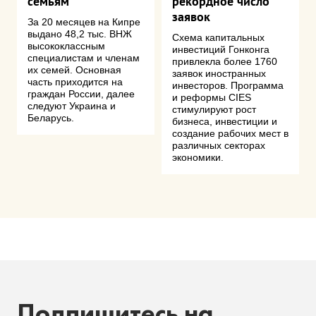
семьям
рекордное число
заявок
За 20 месяцев на Кипре
выдано 48,2 тыс. ВНЖ
Схема капитальных
высококлассным
инвестиций Гонконга
специалистам и членам
привлекла более 1760
их семей. Основная
заявок иностранных
часть приходится на
инвесторов. Программа
граждан России, далее
и реформы CIES
следуют Украина и
стимулируют рост
Беларусь.
бизнеса, инвестиции и
создание рабочих мест в
различных секторах
экономики.
Подпишитесь на