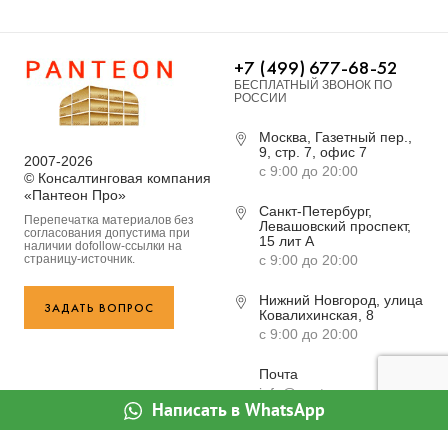
+7 (499) 677-68-52
БЕСПЛАТНЫЙ ЗВОНОК ПО
РОССИИ
Москва, Газетный пер.,
9, стр. 7, офис 7
2007-2026
с 9:00 до 20:00
© Консалтинговая компания
«Пантеон Про»
Санкт-Петербург,
Перепечатка материалов без
Левашовский проспект,
согласования допустима при
15 лит А
наличии dofollow-ссылки на
страницу-источник.
с 9:00 до 20:00
Нижний Новгород, улица
ЗАДАТЬ ВОПРОС
Ковалихинская, 8
с 9:00 до 20:00
Почта
info@panteon-pro.ru
Написать в WhatsApp