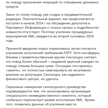
по поводу пресечения операций по отмыванию денежных
средств.
Закон по этому поводу уже создан в предварительной
редакции. Окончательный вариант, как предполагается,
поступит в начале 2024 г на обсуждение депутатов в
Парламент. Информация о точных сроках и подробностях
новшеств отсутствует. Поэтому усиление процедурных
мероприятий AML ожидается во второй половине 2024
года.
Причиной введения новых нормативных актов считается
улучшение исполнений требований FATF. Хотя инсайдеры,
близкие к правительственным кругам Сингапура считают,
что повод более обычный – недавний крупный скандал по
поводу отмыва больших сумм. Ситуацию постарались
«замять», но полностью нивелировать ее негативное
влияние на репутацию Сингапура, как надежного
финансового центра, не удалось.
Серьезные намерения сингапурского руководства
подтверждаются тем, что анонсирована организация
специального межведомственного комитета, который
глобально пересмотрит режим исполнения AML. Кроме
того, появились данные об усилении мер по