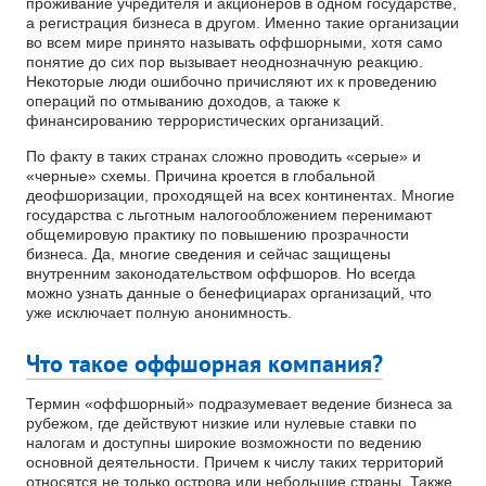
проживание учредителя и акционеров в одном государстве,
а регистрация бизнеса в другом. Именно такие организации
во всем мире принято называть оффшорными, хотя само
понятие до сих пор вызывает неоднозначную реакцию.
Некоторые люди ошибочно причисляют их к проведению
операций по отмыванию доходов, а также к
финансированию террористических организаций.
По факту в таких странах сложно проводить «серые» и
«черные» схемы. Причина кроется в глобальной
деофшоризации, проходящей на всех континентах. Многие
государства с льготным налогообложением перенимают
общемировую практику по повышению прозрачности
бизнеса. Да, многие сведения и сейчас защищены
внутренним законодательством оффшоров. Но всегда
можно узнать данные о бенефициарах организаций, что
уже исключает полную анонимность.
Что такое оффшорная компания?
Термин «оффшорный» подразумевает ведение бизнеса за
рубежом, где действуют низкие или нулевые ставки по
налогам и доступны широкие возможности по ведению
основной деятельности. Причем к числу таких территорий
относятся не только острова или небольшие страны. Также