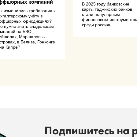
ффшорных компаний
В 2025 году банковские
карты таджикских банков
ак изменились требования к
стали популярным
хгалтерскому учёту в
финансовым инструменто
ффшорных юрисдикциях?
среди россиян.
то нужно знать владельцам
омпаний на БВО,
ейшелах, Маршаловых
тровах, в Белизе, Гонконге
 на Кипре?
Подпишитесь на 