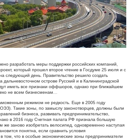
учено разработать меры поддержки российских компаний,
роект, который прошел второе чтение в Госдуме 25 июля и с
на следующий день. Правительство решило создать
 дальневосточном острове Русский и в Калининградской
будут иметь все признаки оффшоров, однако при ближайшем
леко не всем бизнесменам…
аможенным режимом не редкость. Еще в 2005 году
ОЭЗ). Такие зоны, по замыслу законотворцев, должны были
правлений бизнеса, развивать предпринимательство,
нако в 2016 году Счетная палата РФ признала большую
 же заново изобретать велосипед, одновременно наступая
ановится понятна, если сравнить условия
в том, что в особые экономические зоны предприниматели