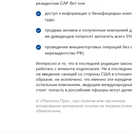
резидентам САР. Вот они:
доступ к информации о бенефициарах комп
суды;
продажа активов и полученные компанией д
же дивидендов попросят заплатить всего 5%
проведение внешнеторговых операций без ог
нерезидентство РФ).
Интересно и то, что в последней редакции закон
работать с момента подписания. Не в последнюю 
на введение санкций со стороны США в отношени
образом, не исключено, что именно эти юридич
остальным компаниям, ведущим международный 
стоит: попасть в российские офшоры могут далеко
© «Пантеон Про», при полном или частичном
копировании материала ссылка на первоисточни
обязательна.