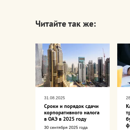
Читайте так же:
31.08.2025
2
ФНС
Сроки и порядок сдачи
К
корпоративного налога
т
ого
в ОАЭ в 2025 году
б
ение
ф
ий о
30 сентября 2025 года
 средств