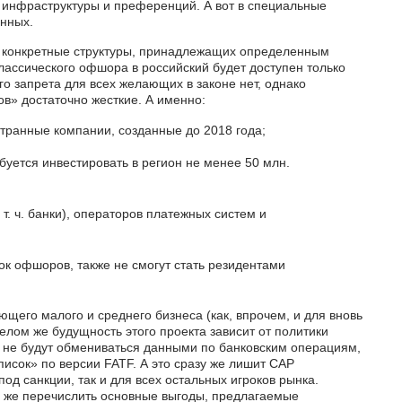
й инфраструктуры и преференций. А вот в специальные
нных.
д конкретные структуры, принадлежащих определенным
лассического офшора в российский будет доступен только
о запрета для всех желающих в законе нет, однако
в» достаточно жесткие. А именно:
странные компании, созданные до 2018 года;
буется инвестировать в регион не менее 50 млн.
т. ч. банки), операторов платежных систем и
ок офшоров, также не смогут стать резидентами
ющего малого и среднего бизнеса (как, впрочем, и для вновь
лом же будущность этого проекта зависит от политики
не будут обмениваться данными по банковским операциям,
писок» по версии FATF. А это сразу же лишит САР
од санкции, так и для всех остальных игроков рынка.
 же перечислить основные выгоды, предлагаемые