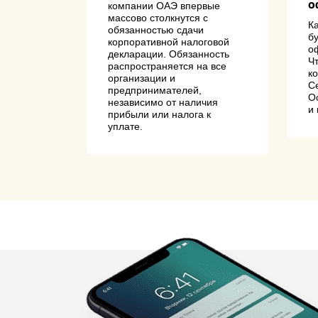
о
компании ОАЭ впервые
ов
массово столкнутся с
К
обязанностью сдачи
свою
бу
корпоративной налоговой
о
декларации. Обязанность
олировать
Ч
распространяется на все
ния тех же
к
организации и
в и
С
предпринимателей,
енность в
Ос
независимо от наличия
и
прибыли или налога к
уплате.