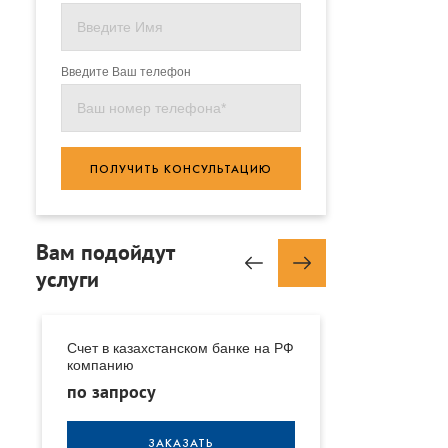
Введите Ваш телефон
ПОЛУЧИТЬ КОНСУЛЬТАЦИЮ
Вам подойдут
услуги
е
Счет в казахстанском банке на РФ
Счет в казахс
компанию
иностранную
по запросу
по запросу
ЗАКАЗАТЬ
З