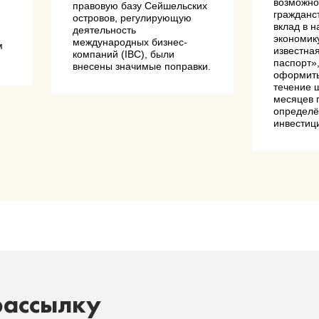
возможно
правовую базу Сейшельских
гражданс
островов, регулирующую
вклад в 
деятельность
экономик
международных бизнес-
м
известная
компаний (IBC), были
паспорт»
внесены значимые поправки.
оформить
течение 
месяцев 
определ
инвестиц
рассылку