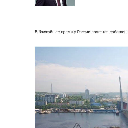
В ближайшее время у России появятся собстве
Счет в ка
иностран
по запр