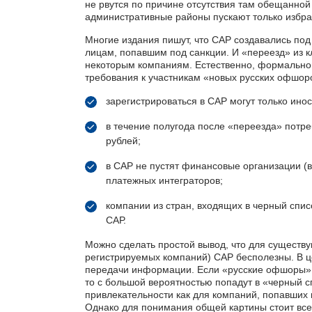
не рвутся по причине отсутствия там обещанно
административные районы пускают только избра
Многие издания пишут, что САР создавались по
лицам, попавшим под санкции. И «переезд» из к
некоторым компаниям. Естественно, формальног
требования к участникам «новых русских офшоро
зарегистрироваться в САР могут только ино
в течение полугода после «переезда» потре
рублей;
в САР не пустят финансовые организации (в 
платежных интеграторов;
компании из стран, входящих в черный спис
САР.
Можно сделать простой вывод, что для существу
регистрируемых компаний) САР бесполезны. В це
передачи информации. Если «русские офшоры» 
то с большой вероятностью попадут в «черный с
привлекательности как для компаний, попавших п
Однако для понимания общей картины стоит все