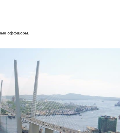
нные оффшоры.
захстанском банке на
Регистрация оффшора в Гонконг
ную компанию
от 3770 EUR
осу
ЗАКАЗАТЬ
ЗАКАЗАТЬ