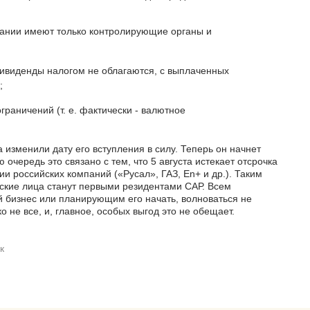
ании имеют только контролирующие органы и
ивиденды налогом не облагаются, с выплаченных
;
раничений (т. е. фактически - валютное
а изменили дату его вступления в силу. Теперь он начнет
очередь это связано с тем, что 5 августа истекает отсрочка
и российских компаний («Русал», ГАЗ, En+ и др.). Таким
еские лица станут первыми резидентами САР. Всем
бизнес или планирующим его начать, волноваться не
 не все, и, главное, особых выгод это не обещает.
к