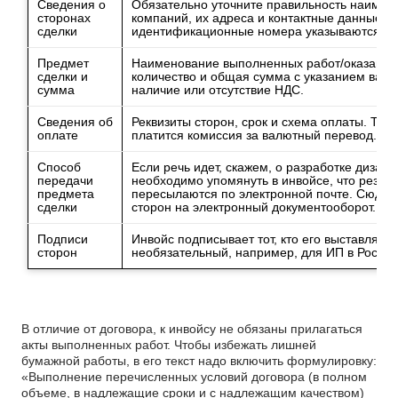
Сведения о
Обязательно уточните правильность наимен
сторонах
компаний, их адреса и контактные данные. 
сделки
идентификационные номера указываются при
Предмет
Наименование выполненных работ/оказанных 
сделки и
количество и общая сумма с указанием валют
сумма
наличие или отсутствие НДС.
Сведения об
Реквизиты сторон, срок и схема оплаты. Также
оплате
платится комиссия за валютный перевод.
Способ
Если речь идет, скажем, о разработке дизай
передачи
необходимо упомянуть в инвойсе, что резул
предмета
пересылаются по электронной почте. Сюда ж
сделки
сторон на электронный документооборот.
Подписи
Инвойс подписывает тот, кто его выставляет.
сторон
необязательный, например, для ИП в России
В отличие от договора, к инвойсу не обязаны прилагаться
акты выполненных работ. Чтобы избежать лишней
бумажной работы, в его текст надо включить формулировку:
«Выполнение перечисленных условий договора (в полном
объеме, в надлежащие сроки и с надлежащим качеством)