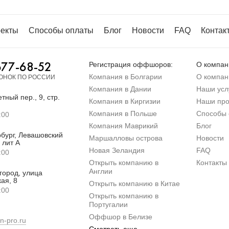
екты
Способы оплаты
Блог
Новости
FAQ
Контак
677-68-52
Регистрация оффшоров:
О компан
Компания в Болгарии
О компан
ОНОК ПО РОССИИ
Компания в Дании
Наши усл
тный пер., 9, стр.
Компания в Киргизии
Наши про
Компания в Польше
Способы 
:00
Компания Маврикий
Блог
бург, Левашовский
Маршалловы острова
Новости
 лит А
Новая Зеландия
FAQ
:00
Открыть компанию в
Контакты
Англии
город, улица
ая, 8
Открыть компанию в Китае
:00
Открыть компанию в
Португалии
Оффшор в Белизе
n-pro.ru