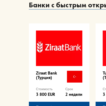
Банки с быстрым откр
Ziraat Bank
T
(Турция)
(
рок
Стоимость
Срок
С
 месяцев
3 800 EUR
2 недели
3