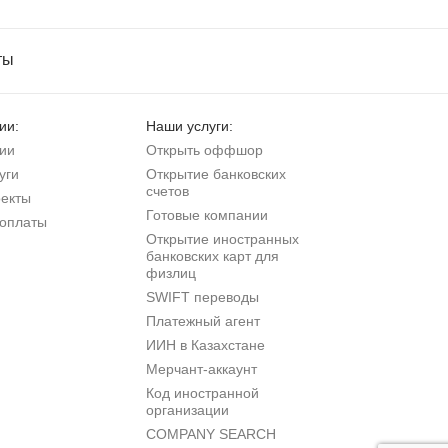
ты
ии:
Наши услуги:
ии
Открыть оффшор
уги
Открытие банковских
счетов
екты
Готовые компании
оплаты
Открытие иностранных
банковских карт для
физлиц
SWIFT переводы
Платежный агент
ИИН в Казахстане
Мерчант-аккаунт
Код иностранной
организации
COMPANY SEARCH