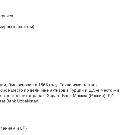
ервиса
мировые валюты).
ии, был основан в 1863 году. Также известен как
рое место по величине активов в Турции и 115-е место – в
в нескольких странах: Зираат Банк-Москва (Россия), KZI
aat Bank Uzbekistan.
мпаниям и LP)