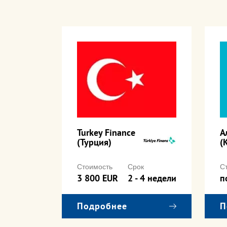
Turkey Finance
А
(Турция)
(
Срок
Стоимость
Срок
С
2 недели
3 800 EUR
2 - 4 недели
п
Подробнее
П