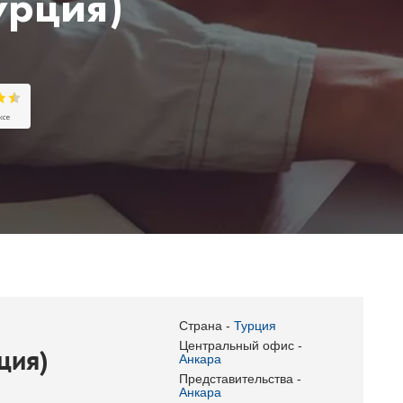
урция)
Страна -
Турция
Центральный офис -
рция)
Анкара
Представительства -
Анкара