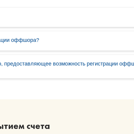
рации оффшора?
во, предоставляющее возможность регистрации офф
ытием счета