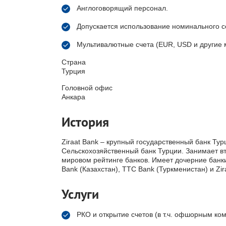
Англоговорящий персонал.
Допускается использование номинального с
Мультивалютные счета (EUR, USD и другие 
Страна
Турция
Головной офис
Анкара
История
Ziraat Bank – крупный государственный банк Турц
Сельскохозяйственный банк Турции. Занимает вто
мировом рейтинге банков. Имеет дочерние банки 
Bank (Казахстан), TTC Bank (Туркменистан) и Zir
Услуги
РКО и открытие счетов (в т.ч. офшорным ко