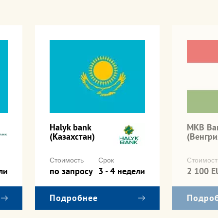
Halyk bank
MKB Ba
(Казахстан)
(Венгри
Стоимость
Срок
Стоимост
ли
по запросу
3 - 4 недели
2 100 E
Подробнее
Подро