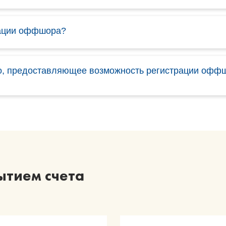
рации оффшора?
во, предоставляющее возможность регистрации офф
ытием счета