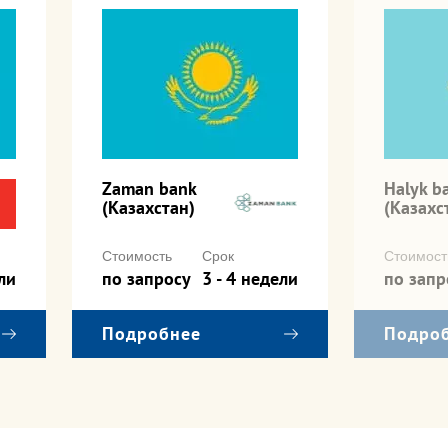
Zaman bank
Halyk b
(Казахстан)
(Казахс
Стоимость
Срок
Стоимост
ли
по запросу
3 - 4 недели
по запр
Подробнее
Подро