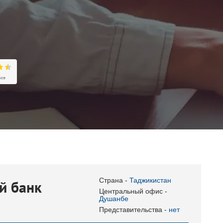
а
Страна -
Таджикистан
й банк
Центральный офис -
Душанбе
Представительства -
нет