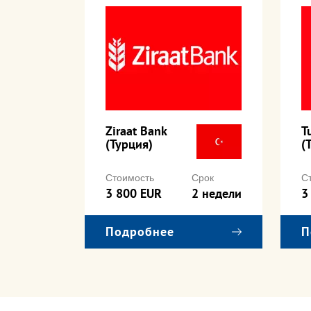
Ziraat Bank
T
(Турция)
(
рок
Стоимость
Срок
С
 месяцев
3 800 EUR
2 недели
3
Подробнее
П